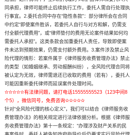
同承担，律师可能终止后续执行工作，委托人需自行处理执
行事宜。2.委托合同中存在“隐性条款”：部分律所会在合同
中约定“即使案件胜诉，若委托人自行与对方和解，仍需支
付全额代理费用”，或“律师垫付的费用无论案件结果如何均
需委托人承担”。这类条款会加重委托人责任，导致即使案
件未达到预期效果，仍需支付额外费用。3.案件涉及禁止风
险代理的情形：若案件属于《律师服务收费管理办法》禁止
的类型（如婚姻继承、劳动报酬纠纷），全风险代理合同将
被认定为无效，律师需退还已收取的费用（若有），委托人
可能因重新委托律师而延误案件处理时间。
✫✫✫✫✫有法律问题，请打电话15555555523（123中间8
个5），微信同号，免费咨询✫✫✫✫✫
针对“全风险代理的核心定义”，我们可以结合《律师服务收
费管理办法》的相关规定进行法律依据分析。根据《律师服
务收费管理办法》第十一条规定：“办理涉及财产关系的民
事案件时，委托人被告知政府指导价后仍要求实行风险代理