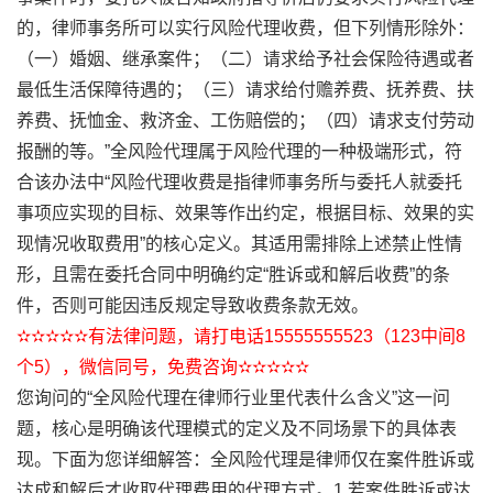
的，律师事务所可以实行风险代理收费，但下列情形除外：
（一）婚姻、继承案件；（二）请求给予社会保险待遇或者
最低生活保障待遇的；（三）请求给付赡养费、抚养费、扶
养费、抚恤金、救济金、工伤赔偿的；（四）请求支付劳动
报酬的等。”全风险代理属于风险代理的一种极端形式，符
合该办法中“风险代理收费是指律师事务所与委托人就委托
事项应实现的目标、效果等作出约定，根据目标、效果的实
现情况收取费用”的核心定义。其适用需排除上述禁止性情
形，且需在委托合同中明确约定“胜诉或和解后收费”的条
件，否则可能因违反规定导致收费条款无效。
✫✫✫✫✫有法律问题，请打电话15555555523（123中间8
个5），微信同号，免费咨询✫✫✫✫✫
您询问的“全风险代理在律师行业里代表什么含义”这一问
题，核心是明确该代理模式的定义及不同场景下的具体表
现。下面为您详细解答：全风险代理是律师仅在案件胜诉或
达成和解后才收取代理费用的代理方式。1.若案件胜诉或达