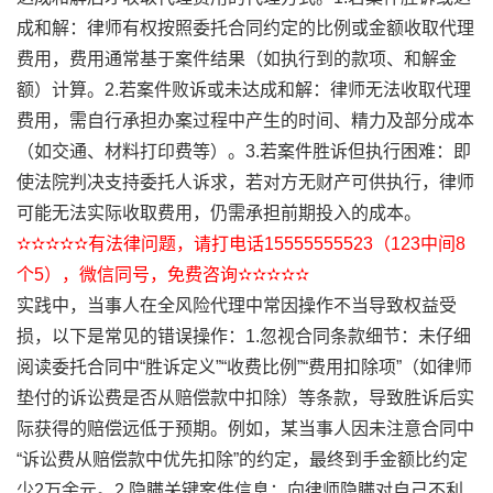
成和解：律师有权按照委托合同约定的比例或金额收取代理
费用，费用通常基于案件结果（如执行到的款项、和解金
额）计算。2.若案件败诉或未达成和解：律师无法收取代理
费用，需自行承担办案过程中产生的时间、精力及部分成本
（如交通、材料打印费等）。3.若案件胜诉但执行困难：即
使法院判决支持委托人诉求，若对方无财产可供执行，律师
可能无法实际收取费用，仍需承担前期投入的成本。
✫✫✫✫✫有法律问题，请打电话15555555523（123中间8
个5），微信同号，免费咨询✫✫✫✫✫
实践中，当事人在全风险代理中常因操作不当导致权益受
损，以下是常见的错误操作：1.忽视合同条款细节：未仔细
阅读委托合同中“胜诉定义”“收费比例”“费用扣除项”（如律师
垫付的诉讼费是否从赔偿款中扣除）等条款，导致胜诉后实
际获得的赔偿远低于预期。例如，某当事人因未注意合同中
“诉讼费从赔偿款中优先扣除”的约定，最终到手金额比约定
少2万余元。2.隐瞒关键案件信息：向律师隐瞒对自己不利