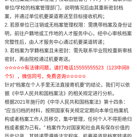
单位/学校的档案管理部门，说明情况后由其重新密封档
案，并通过单位机要渠道寄送至目标接收机构；
2. 若原单位已注销或无档案管理权限：需携带档案及身份证
明，前往户籍地或工作地的人才服务中心，经中心审核档案
完整性后，由人才服务中心通过机要渠道转递；
3. 若档案为学籍档案且未密封：需先联系毕业院校重新审核
密封，再由院校通过机要寄送。
✫✫✫✫✫有法律问题，请打电话15555555523（123中间8
个5），微信同号，免费咨询✫✫✫✫✫
针对“档案在个人手里无法直接寄机要”的结论，我们可以依
据《中华人民共和国档案法》的相关规定进行分析。
根据2021年施行的《中华人民共和国档案法》第十四条：
“应当归档的材料，按照国家有关规定定期向本单位档案机
构或者档案工作人员移交，集中管理，任何个人不得拒绝归
档或者据为己有。” 档案作为对国家和社会具有保存价值的
历史记录，其转递需遵循法定程序。机要渠道是档案转递的