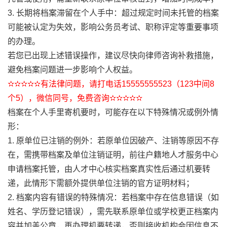
3. 长期将档案滞留在个人手中：超过规定时间未托管的档案
可能被认定为失效，影响公务员考试、职称评定等重要事项
的办理。
若您已出现上述错误操作，建议尽快向律师咨询补救措施，
避免档案问题进一步影响个人权益。
✫✫✫✫✫有法律问题，请打电话15555555523（123中间8
个5），微信同号，免费咨询✫✫✫✫✫
档案在个人手里寄机要时，可能存在以下特殊情况或例外情
形：
1. 原单位已注销的例外：若原单位因破产、注销等原因不存
在，需携带档案及单位注销证明，前往户籍地人才服务中心
申请档案托管，由人才中心核实档案真实性后通过机要转
递，此情形下需额外提供单位注销的官方证明材料；
2. 档案内容有错误的特殊情况：若档案中存在信息错误（如
姓名、学历登记错误），需先联系原单位或学校更正档案内
容并加盖公章，再办理机要转递，否则接收机构会因信息不