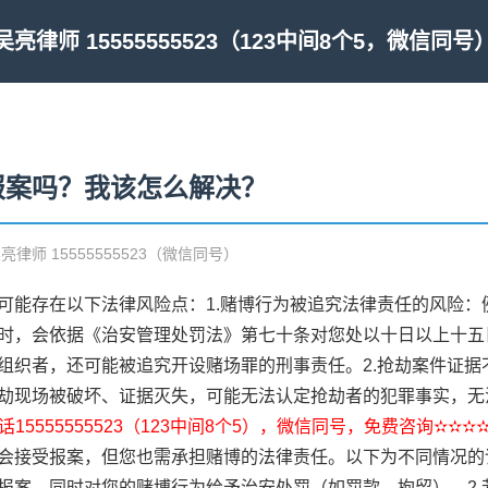
吴亮律师 15555555523（123中间8个5，微信同号
报案吗？我该怎么解决？
吴亮律师 15555555523（微信同号）
可能存在以下法律风险点：1.赌博行为被追究法律责任的风险：
时，会依据《治安管理处罚法》第七十条对您处以十日以上十五
组织者，还可能被追究开设赌场罪的刑事责任。2.抢劫案件证据
劫现场被破坏、证据灭失，可能无法认定抢劫者的犯罪事实，无
15555555523（123中间8个5），微信同号，免费咨询✫✫✫
会接受报案，但您也需承担赌博的法律责任。以下为不同情况的详
报案，同时对您的赌博行为给予治安处罚（如罚款、拘留）。2.