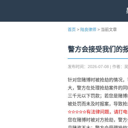
首页
>
陆良律师
> 当前文章
警方会接受我们的
发布时间：2026-07-08 | 作者：
针对您赌博时被抢劫的情况，
大，警方在处理抢劫案件的同
三千元以下罚款；若您是赌博
被处罚而未及时报案，导致抢
✫✫✫✫✫有法律问题，请打电话
您在赌博时被对方抢劫，警方
且赌资不大：警方会受理抢劫