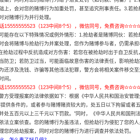
础上，会对您的赌博行为加重处罚，甚至追究刑事责任。3.若抢
时对赌博行为并行处理。
15555555523（123中间8个5），微信同号，免费咨询✫✫✫
可能存在以下特殊情况或例外情形：1.抢劫者是赌博同伙：若抢
时会将赌博与抢劫行为并案处理，您作为赌博参与者，仍需承担
您在抢劫过程中反抗造成对方伤害：若您在被抢劫时出于自卫反抗
当防卫；若防卫过当，可能面临故意伤害的法律责任，影响抢劫案
为还涉及洗钱、诈骗等其他违法犯罪，警方会将相关案件移交至
时间。
15555555523（123中间8个5），微信同号，免费咨询✫✫✫
警方受理报案的法律依据如下：根据《中华人民共和国治安管理处
博提供条件的，或者参与赌博赌资较大的，处五日以下拘留或者
并处五百元以上三千元以下罚款。”同时，《中华人民共和国刑
依法立案侦查。您的赌博行为虽违法，但抢劫行为侵犯了您的人
理您的抢劫报案，同时对您的赌博行为进行调查并依法处罚。
比，怎么贵了好几倍？