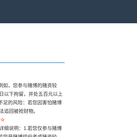
）
例如，您参与赌博的赌资较
日以下拘留，并处五百元以上
不足的风险：若您因害怕赌博
法追回被抢财物。
✫✫
细说明：1.若您仅参与赌博
若您是赌博组织者或赌资较