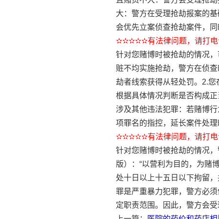
大：警方在受理抢劫报案的基
会优先立案侦查抢劫案件，同
✫✫✫✫✫有法律问题，请打电话
针对您赌博时被抢劫的情况，
赃不均实施抢劫，警方在侦查
劫者线索获得从轻处罚。2.
根据具体情况判断是否构成正
涉及其他违法犯罪：若赌博行
项罪名的指控，延长案件处理
✫✫✫✫✫有法律问题，请打电话
针对您赌博时被抢劫的情况，
版）：“以营利为目的，为赌
处十日以上十五日以下拘留，
罪是严重暴力犯罪，警方必须
定职责范围。因此，警方会受
上一篇：
医院的药价和药店相